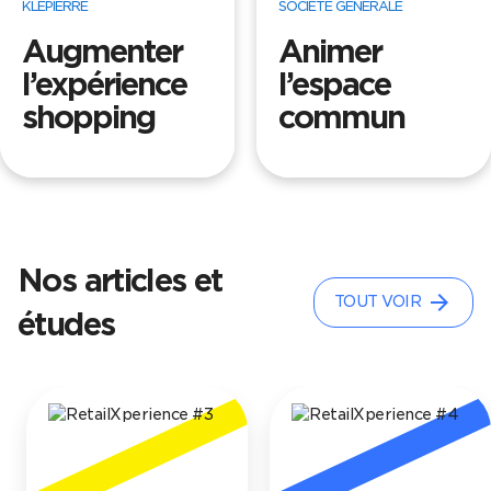
SOCIÉTÉ GÉNÉRALE
COURIR
Animer
How to wear
l’espace
it ?
commun
Nos articles et
arrow_forward
TOUT VOIR
études