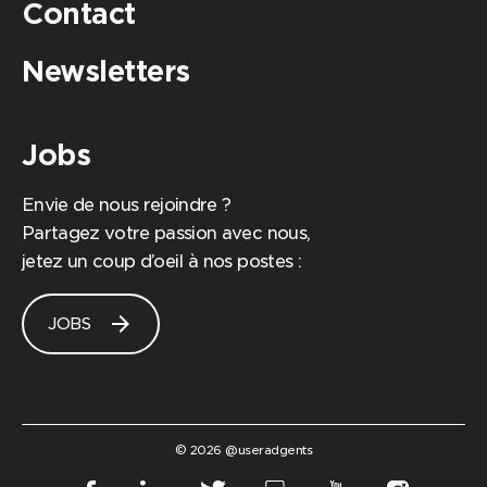
Contact
Newsletters
Jobs
Envie de nous rejoindre ?
Partagez votre passion avec nous,
jetez un coup d’oeil à nos postes :
arrow_forward
JOBS
© 2026 @useradgents