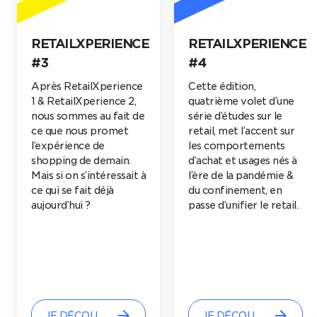
RETAILXPERIENCE
LE VIRTUEL PEUT-
#4
IL
(RÉ)ENCHANTER
Cette édition,
L’E-COMMERCE ?
quatrième volet d’une
série d’études sur le
Alors que les interfaces
retail, met l’accent sur
e-commerce tendent
les comportements
aujourd’hui à
d’achat et usages nés à
s’uniformiser au nom
l’ère de la pandémie &
de la performance, les
du confinement, en
mondes virtuels
passe d’unifier le retail.
peuvent-ils servir à
réchauffer les
expériences d’achat
online ?
arrow_forward
arrow_forward
JE DÉCOUVRE
JE DÉCOUVRE