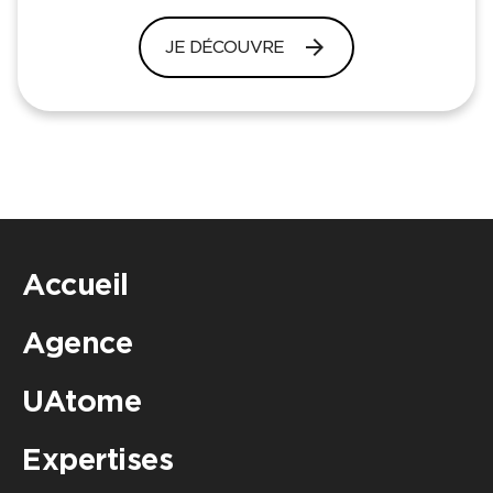
arrow_forward
JE DÉCOUVRE
Accueil
Agence
UAtome
Expertises