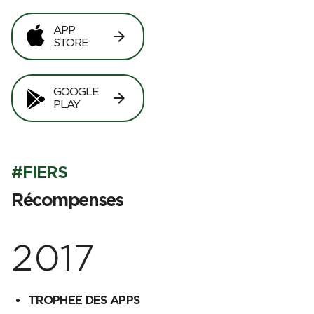
APP
arrow_forward
STORE
GOOGLE
arrow_forward
PLAY
#FIERS
Récompenses
2017
TROPHEE DES APPS