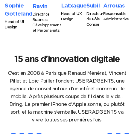
Sophie
Latxague
Subil
Arrouas
P
Ravin
Gotteland
Head of UX
Directeur
Responsable
Di
Directrice
Design
du Pôle
Administrative
Te
Business
Head of UI
Conseil
Développement
Design
et Partenariats
15 ans d'innovation digitale
C'est en 2008 à Paris que Renaud Ménérat, Vincent
Pillet et Loïc Pailler fondent USERADGENTS, une
agence de conseil autour d'un intérêt commun : le
mobile. Après plusieurs coups de fil dans le vide...
Dring. Le premier iPhone d'Apple sonne, ou plutôt
sort, et la machine s'emballe. USERADGENTS va
vivre toutes ses premières fois.