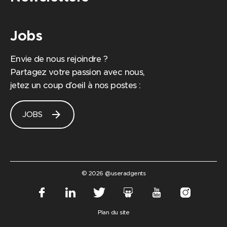
Jobs
Envie de nous rejoindre ?
Partagez votre passion avec nous,
jetez un coup d’oeil à nos postes :
arrow_forward
JOBS
anneau de gestion des cookies
 site utilise des cookies de fonctionnement et des cookies de
© 2026 @useradgents
sures d'audience qui permettent de générer des statistiques
nymisées de fréquentation utiles à l'amélioration du site.
Matomo
Plan du site
?
Mesurer l'audience de notre site