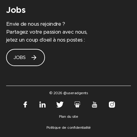
Jobs
Envie de nous rejoindre ?
Partagez votre passion avec nous,
jetez un coup d’oeil à nos postes :
arrow_forward
JOBS
© 2026 @useradgents
Plan du site
Politique de confidentialité
expand_less