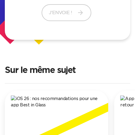
arrow_forward
J'ENVOIE !
Sur le même sujet