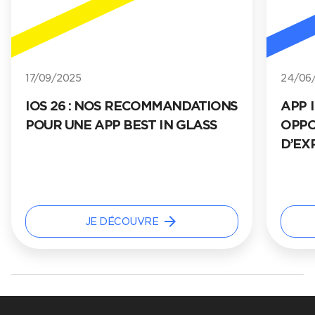
24/06/2025
ONS
APP INTENTS D’APPLE :
S
OPPORTUNITÉS ET RETOUR
D’EXPÉRIENCE AVEC MYFFF
arrow_forward
JE DÉCOUVRE