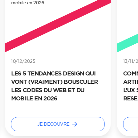
10/12/2025
13/11/
LES 5 TENDANCES DESIGN QUI
COMM
VONT (VRAIMENT) BOUSCULER
ARTI
LES CODES DU WEB ET DU
L’UX
MOBILE EN 2026
RES
arrow_forward
JE DÉCOUVRE