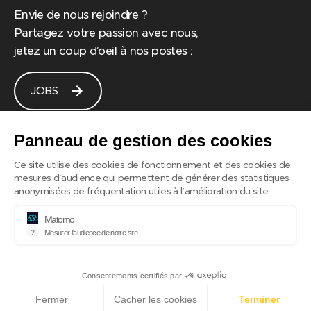
Envie de nous rejoindre ?
Partagez votre passion avec nous,
jetez un coup d’oeil à nos postes :
arrow_forward
JOBS
Panneau de gestion des cookies
Ce site utilise des cookies de fonctionnement et des cookies de
© 2026 @useradgents
mesures d'audience qui permettent de générer des statistiques
anonymisées de fréquentation utiles à l'amélioration du site.
Matomo
Plan du site
?
Mesurer l'audience de notre site
Outil analytique (alternative à Google Analytics) collectant des données sur 
Politique de confidentialité
expand_less
Mentions légales
Consentements certifiés par
Fermer
Cacher les cookies
Terminer