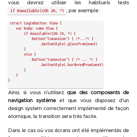
vous devrez utiliser les habituels tests
, par exemple :
if #available(iOS 26, *)
struct LoginButton: View {

    var body: some View {

        if #available(iOS 26, *) {

            Button("Connexion") { /*...*/ }

                .buttonStyle(.glassProminent)

        }

        else {

            Button("Connexion") { /* ... */ }

                .buttonStyle(.borderedProminent)

        }

    }

Ainsi, si vous n’utilisez
que des composants de
navigation système
et que vous disposez d’un
design system correctement implémenté de façon
atomique, la transition sera très facile.
Dans le cas où vos écrans ont été implémentés de