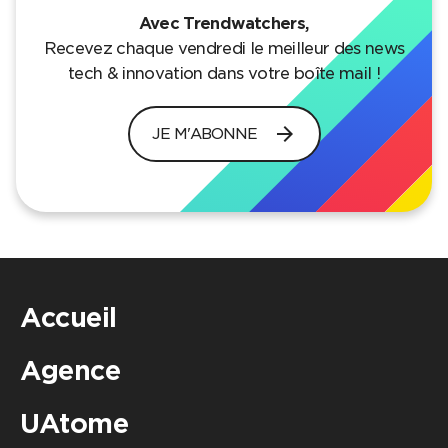
Avec Trendwatchers,
Recevez chaque vendredi le meilleur des news
tech & innovation dans votre boîte mail !
arrow_forward
JE M'ABONNE
Accueil
Agence
UAtome