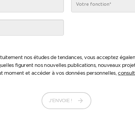
tuitement nos études de tendances, vous acceptez égale
uelles figurent nos nouvelles publications, nouveaux proje
out moment et accéder à vos données personnelles,
consult
arrow_forward
J'ENVOIE !