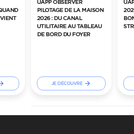
UAPP OBSERVER
UAP
 QUAND
PILOTAGE DE LA MAISON
202
EVIENT
2026 : DU CANAL
BON
UTILITAIRE AU TABLEAU
STR
DE BORD DU FOYER
w_forward
arrow_forward
JE DÉCOUVRE