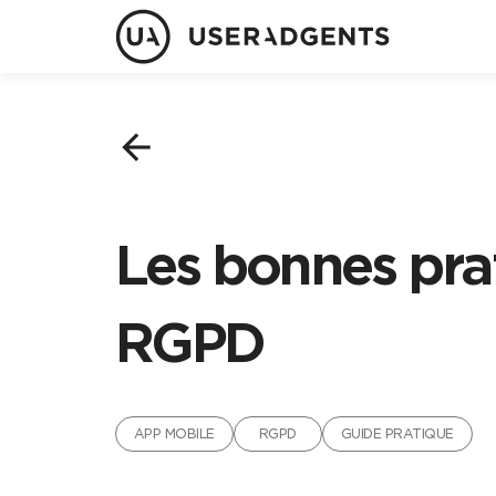
arrow_back
Les bonnes pra
RGPD
APP MOBILE
RGPD
GUIDE PRATIQUE