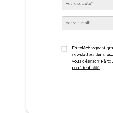
check_box_outline_blank
En téléchargeant gra
newsletters dans lesq
vous désinscrire à t
confidentialité.