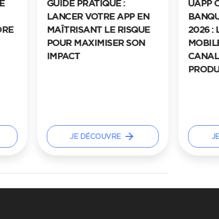
E
GUIDE PRATIQUE :
UAPP 
LANCER VOTRE APP EN
BANQU
ORE
MAÎTRISANT LE RISQUE
2026 :
POUR MAXIMISER SON
MOBILE
IMPACT
CANAL,
PRODU
arrow_forward
JE DÉCOUVRE
J