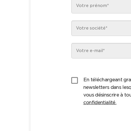
check_box_outline_blank
En téléchargeant gra
newsletters dans lesq
vous désinscrire à t
confidentialité.