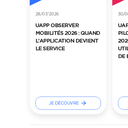
30/06/2026
20/0
UAPP OBSERVER
UAP
 QUAND
PILOTAGE DE LA MAISON
202
EVIENT
2026 : DU CANAL
BON
UTILITAIRE AU TABLEAU
STR
DE BORD DU FOYER
w_forward
arrow_forward
JE DÉCOUVRE