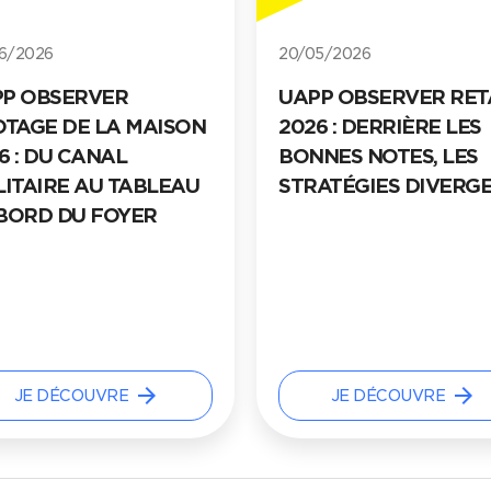
5/2026
24/04/2026
P OBSERVER RETAIL
UAPP OBSERVER LUX
6 : DERRIÈRE LES
2026 : DES
NES NOTES, LES
OPPORTUNITÉS ENC
ATÉGIES DIVERGENT
INEXPLOITÉES
arrow_forward
arrow_forward
JE DÉCOUVRE
JE DÉCOUVRE