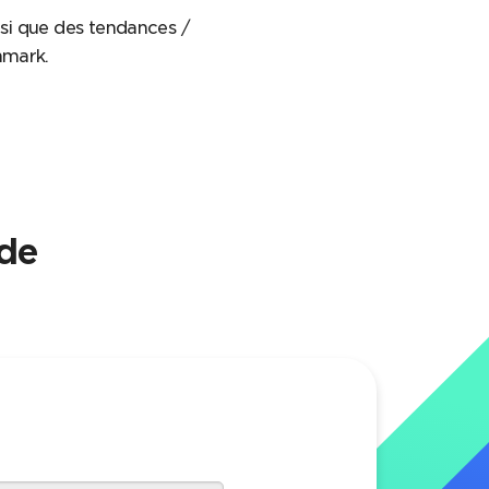
si que des tendances /
hmark.
ude