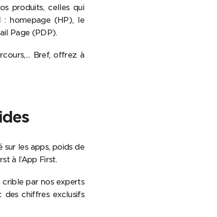
os produits, celles qui
eil : homepage (HP), le
tail Page (PDP).
cours,... Bref, offrez à
ides
 sur les apps, poids de
t à l’App First.
 crible par nos experts
des chiffres exclusifs