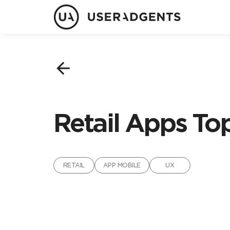
arrow_back
Retail Apps To
RETAIL
APP MOBILE
UX