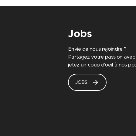
Jobs
Envie de nous rejoindre ?
Partagez votre passion avec
jetez un coup d’oeil à nos pos
arrow_forward
JOBS