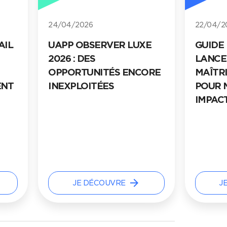
22/04/2026
25/03/2
E
GUIDE PRATIQUE :
UAPP 
LANCER VOTRE APP EN
BANQU
ORE
MAÎTRISANT LE RISQUE
2026 :
POUR MAXIMISER SON
MOBILE
IMPACT
CANAL,
PRODU
arrow_forward
JE DÉCOUVRE
J