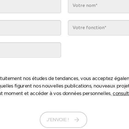
tuitement nos études de tendances, vous acceptez égale
uelles figurent nos nouvelles publications, nouveaux proje
out moment et accéder à vos données personnelles,
consult
arrow_forward
J'ENVOIE !