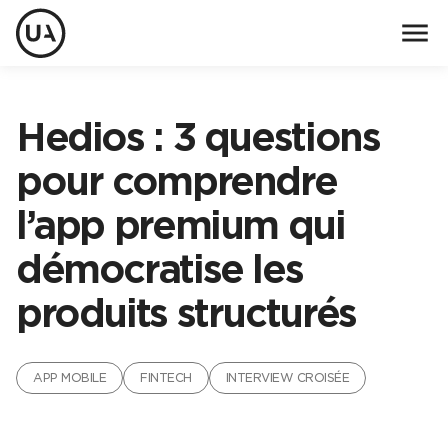
menu
Hedios : 3 questions
pour comprendre
l’app premium qui
démocratise les
produits structurés
APP MOBILE
FINTECH
INTERVIEW CROISÉE