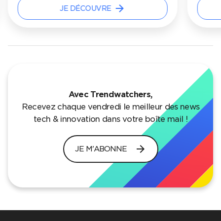
arrow_forward
JE DÉCOUVRE
Avec Trendwatchers,
Recevez chaque vendredi le meilleur des news
tech & innovation dans votre boîte mail !
arrow_forward
JE M'ABONNE