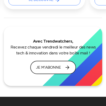
Avec Trendwatchers,
Recevez chaque vendredi le meilleur des news
tech & innovation dans votre boîte mail !
arrow_forward
JE M'ABONNE