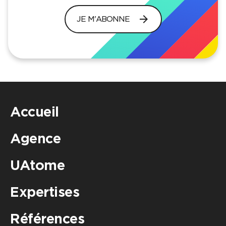
arrow_forward
JE M'ABONNE
Accueil
Agence
UAtome
Expertises
Références