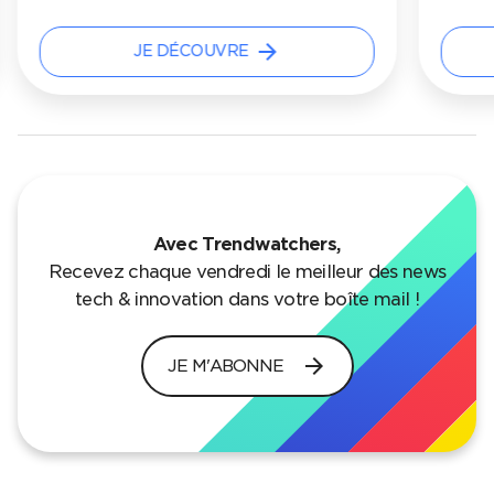
arrow_forward
JE DÉCOUVRE
Avec Trendwatchers,
Recevez chaque vendredi le meilleur des news
tech & innovation dans votre boîte mail !
arrow_forward
JE M'ABONNE