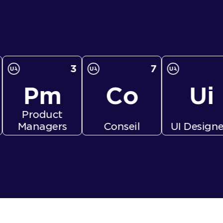
3
7
4
m
Co
Ui
ct
rs
Conseil
UI Designers
UX De