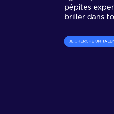
pépites exper
briller dans t
JE CHERCHE UN TALE