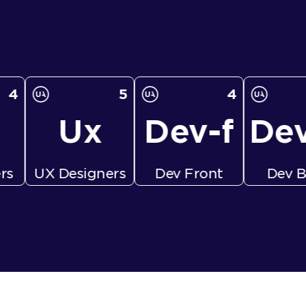
5
4
6
Ux
Dev-f
Dev-b
signers
Dev Front
Dev Back